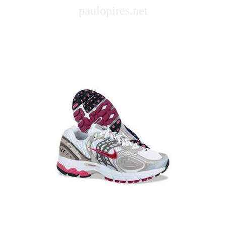
paulopires.net
remais
corremais
corre
remais
corre
remais
corre
remais
corre
remais
corre
remais
corremais
corre